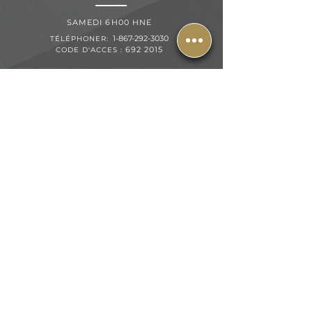
SAMEDI 6H00 HNE
1-867-292-3030
TÉLÉPHONER:
692 2015
CODE D'ACCES :
PRIÈRE
REJOIGNEZ-NOUS TOUS LES
MERCREDI@19H30 ET SAMEDI @6:00AM
SUR LA LIGNE DE PRIERE
Comme le fer aiguise le fer, une personne en aiguise une
autre.
-Proverbes 27:17 NIV
BESOIN DE PRIERE
APPRENDRE POUR TOUTE LA FAMILLE